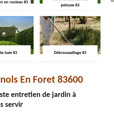
on en rouleau 83
pelouse 83
 de haie 83
Débroussaillage 83
gnols En Foret 83600
ste entretien de jardin à
s servir