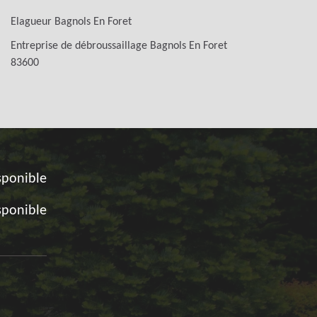
Elagueur Bagnols En Foret
Entreprise de débroussaillage Bagnols En Foret
83600
sponible
sponible