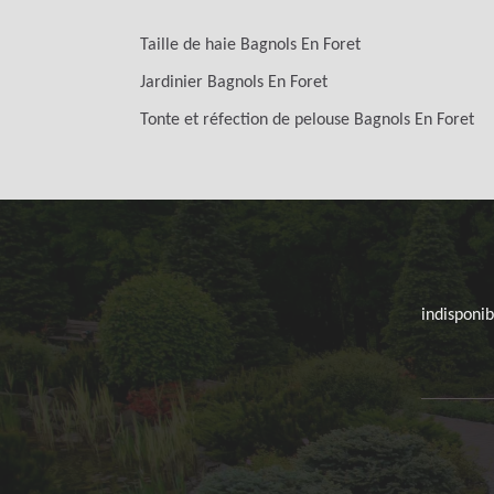
Taille de haie Bagnols En Foret
Jardinier Bagnols En Foret
Tonte et réfection de pelouse Bagnols En Foret
indisponib