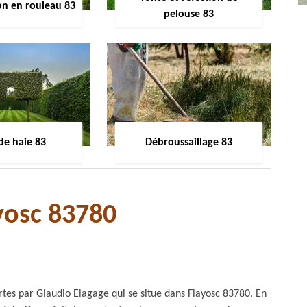
on en rouleau 83
pelouse 83
 de haie 83
Débroussaillage 83
ayosc 83780
ertes par Glaudio Elagage qui se situe dans Flayosc 83780. En