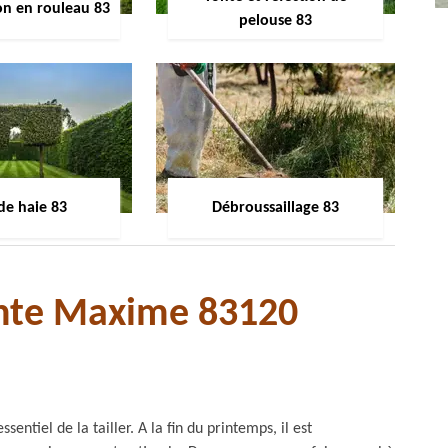
on en rouleau 83
pelouse 83
 de haie 83
Débroussaillage 83
inte Maxime 83120
sentiel de la tailler. A la fin du printemps, il est