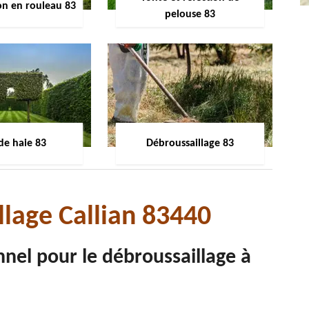
on en rouleau 83
pelouse 83
 de haie 83
Débroussaillage 83
llage Callian 83440
nnel pour le débroussaillage à