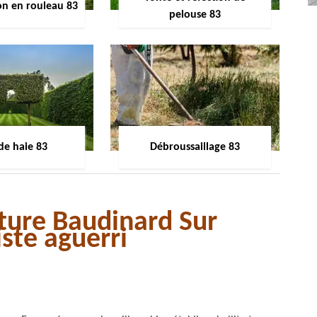
on en rouleau 83
pelouse 83
 de haie 83
Débroussaillage 83
ôture Baudinard Sur
ste aguerri