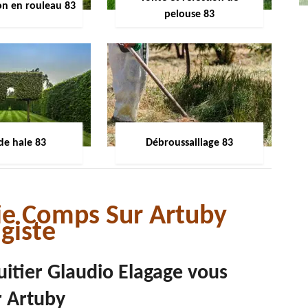
on en rouleau 83
pelouse 83
 de haie 83
Débroussaillage 83
aie Comps Sur Artuby
giste
fruitier Glaudio Elagage vous
r Artuby