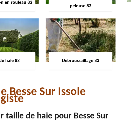
on en rouleau 83
pelouse 83
 de haie 83
Débroussaillage 83
ie Besse Sur Issole
giste
er taille de haie pour Besse Sur