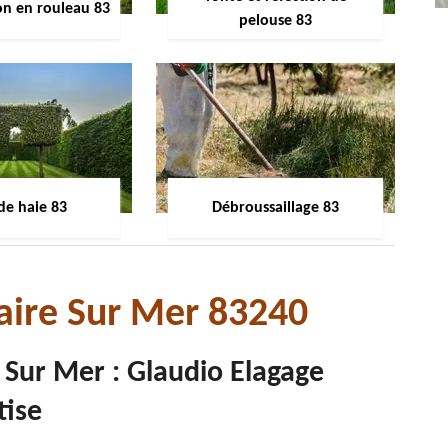
on en rouleau 83
pelouse 83
 de haie 83
Débroussaillage 83
laire Sur Mer 83240
e Sur Mer : Glaudio Elagage
tise